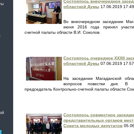
Состоялось внеочередное засед
ты
областной Думы
17.06.2019 17:49
Во внеочередном заседании Маг
июня 2016 года принял участи
счетной палаты области В.И. Соколов.
и
Состоялось очередное ХХХII за
областной Думы
07.06.2019 17:57
На заседании Магаданской обл
вопросов повестки дня. В з
председатель Контрольно-счетной палаты области Со
ой
Состоялось совместное заседан
представительных органов мест
Совета молодых депутатов
05.06