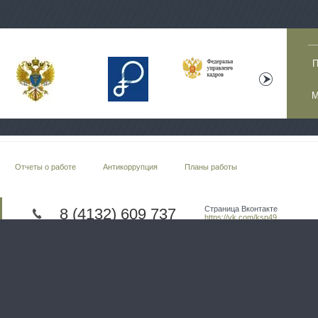
__
П
М
Отчеты о работе
Антикоррупция
Планы работы
Страница Вконтакте
8 (4132) 609 737
https://vk.com/ksp49
телефон приемной
бласти