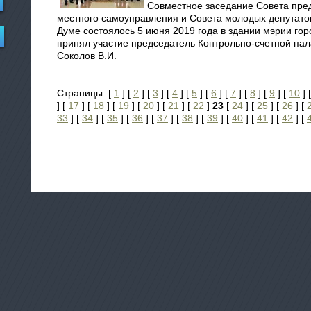
Совместное заседание Совета пре
местного самоуправления и Совета молодых депутато
Думе состоялось 5 июня 2019 года в здании мэрии го
принял участие председатель Контрольно-счетной па
Соколов В.И.
Страницы: [
1
] [
2
] [
3
] [
4
] [
5
] [
6
] [
7
] [
8
] [
9
] [
10
] 
] [
17
] [
18
] [
19
] [
20
] [
21
] [
22
]
23
[
24
] [
25
] [
26
] [
33
] [
34
] [
35
] [
36
] [
37
] [
38
] [
39
] [
40
] [
41
] [
42
] [