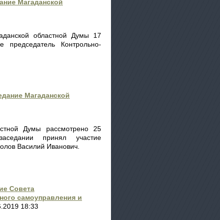
ание Магаданской
аданской областной Думы 17
е председатель Контрольно-
седание Магаданской
астной Думы рассмотрено 25
аседании принял участие
колов Василий Иванович.
ие Совета
ного самоуправления и
.2019 18:33